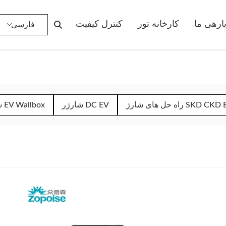
ارهی ما
کارخانه تور
کنترل کیفیت
فارسی
حل های شارژ SKD CKD EV
شارژر DC EV
شارژرهای EV Wallbox