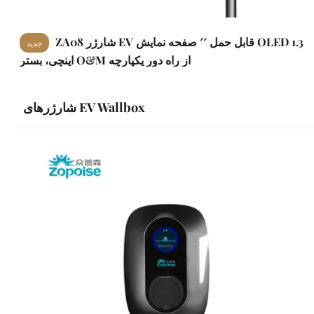
ZA08 شارژر EV قابل حمل ′′ صفحه نمایش OLED 1.3
جدید
اینچی، بستر O&M از راه دور یکپارچه
شارژرهای EV Wallbox