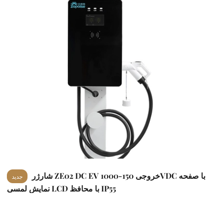
شارژر ZE02 DC EV خروجی 150-1000VDC با صفحه
جدید
نمایش لمسی LCD با محافظ IP55