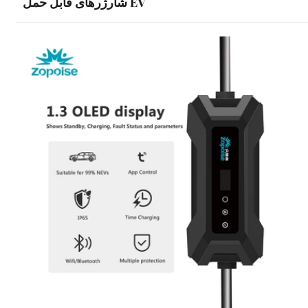
شارژرهای قابل حمل EV