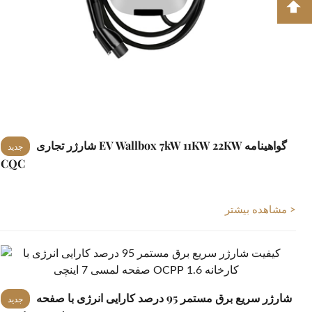
شارژر تجاری EV Wallbox 7kW 11KW 22KW گواهینامه
جدید
CQC
مشاهده بیشتر >
شارژر سریع برق مستمر 95 درصد کارایی انرژی با صفحه
جدید