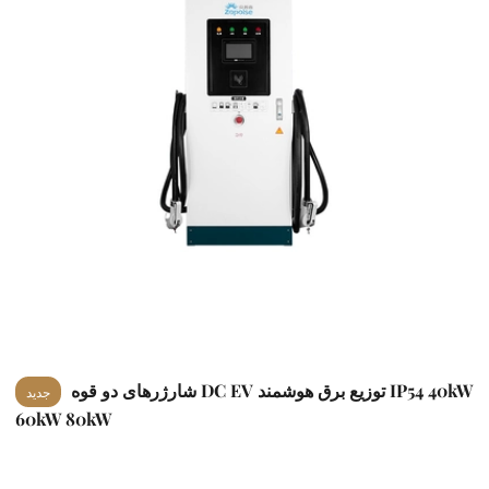
شارژرهای دو قوه DC EV توزیع برق هوشمند IP54 40kW
جدید
60kW 80kW