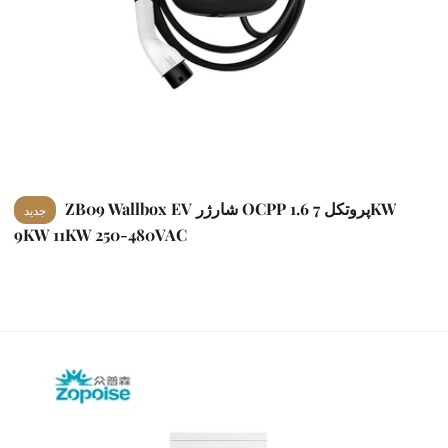
ZB09 Wallbox EV شارژر OCPP 1.6 پروتکل 7KW
جدید
9KW 11KW 250-480VAC