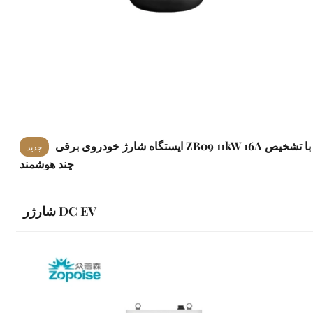
ایستگاه شارژ خودروی برقی ZB09 11kW 16A با تشخیص
جدید
چند هوشمند
شارژر DC EV